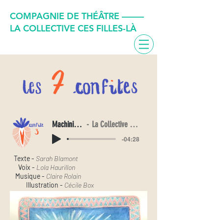
COMPAGNIE DE THÉÂTRE –––––
LA COLLECTIVE CES FILLES-LÀ
Machininfernale
La Collective Ces Filles-Là
-04:28
Texte -
Sarah Blamont
Voix -
Lola Haurillon
Musique -
Claire Rolain
Illustration -
Cécile Box