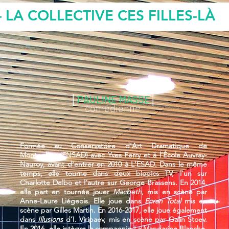
LA COLLECTIVE CES FILLES-LÀ
│
PAULINE MASSE
│
comédienne
Formée au Conservatoire d’Art Dramatique de
Montpellier (ENSAD) avec Yves Ferry et à l’École Auvray-
Nauroy, avant d'entrer en 2010 à L'ESAD. Dans le même
temps, elle tourne dans deux biopics TV, l’un sur
Charlotte Delbo et l’autre sur George Brassens. En 2014,
elle part en tournée jouer
Macbeth
, mis en scène par
Anne-Laure Liégeois. Elle joue dans
Ecran Total
mis en
scène par Gilles Martin. En 2016-2017, elle joue également
dans
Illusions
d’I. Viripaev, mis en scène par Galin Stoev.
En 2016, elle intègre la compagnie La Mandarine Blanche,