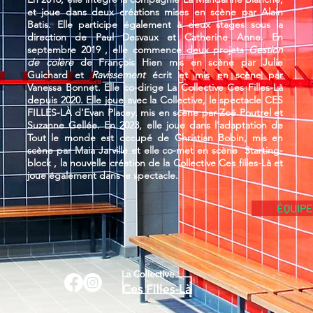
et joue dans deux créations mises en scène par Alain
Batis. Elle participe également à deux stages sous la
direction de Paul Desvaux et Catherine Anne. En
septembre 2019 , elle commence deux projets
Gestion
de colère
de François Hien mis en scène par Julie
Guichard et
Ravissement
écrit et mis en scène par
Vanessa Bonnet.
Elle co-dirige La Collective Ces Filles-Là
depuis 2020. Elle joue avec la Collective, le spectacle CES
FILLES-LÀ d'Evan Placey, mis en scène par Zoé Poutrel et
Suzanne Gellée. En 2023, elle joue dans l'adaptation de
Tout le monde est occupé de Christian Bobin, mis en
scène par Maia Jarville et elle co-met en scène Starting-
block , la nouvelle création de la Collective Ces filles-Là et
joue également dans le spectacle.
ÉQUIPE